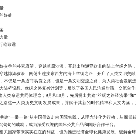
量
的好处
案
力量
行稳致远
好交往的朴素愿望，穿越草原沙漠，开辟出联通亚欧非的陆上丝绸之路
穿越惊涛骇浪，闯荡出连接东西方的海上丝绸之路，开启了人类文明交融
，不仅是一条通商易货之路，也是一条文明交流之路，为人类社会发展进
大陆桥设想、丝绸之路复兴计划等，反映了各国人民沟通对话、交流合作
构建人类命运共同体理念；9月和10月，先后提出共建“丝绸之路经济带”和“
绸之路这一人类历史文明发展成果，并赋予其新的时代精神和人文内涵，
，共建“一带一路”从中国倡议走向国际实践，从理念转化为行动，从愿景转
、沉甸甸的成就，成为深受欢迎的国际公共产品和国际合作平台。
仅给相关国家带来实实在在的利益，也为推进经济全球化健康发展、破解全