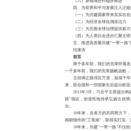
（六）新领域合作稳步推进
四、为世界和平与发展注入正能
（一）为共建国家带来实实在在
（二）为经济全球化增添活力
（三）为完善全球治理提供新方
（四）为人类社会进步汇聚文明
五、推进高质量共建“一带一路”
结束语
前言
两千多年前，我们的先辈怀着友
一千多年前，我们的先辈扬帆远航，
古丝绸之路绵亘万里，延续千年
来，联合国和一些国家先后提出欧亚
2013年3月，习近平主席提出
路”倡议，创造性地传承弘扬古丝
台。
10年来，在各方的共同努力下
精耕细作的“工笔画”，取得实打实
10年来，共建“一带一路”不