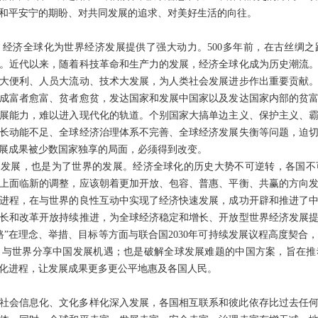
和平安宁的期盼、对共同发展的追求、对美好生活的向往。
经济全球化为世界经济发展提供了强大动力。500多年前，在古丝绸
。近代以来，随着科技革命和生产力的发展，经济全球化成为历史潮流。特
大便利、人员大流动、技术大发展，为人类社会发展进步作出重要贡献
成富者愈富、贫者愈贫，发达国家和发展中国家以及发达国家内部的贫
展能力，难以进入现代化的轨道。个别国家大搞单边主义、保护主义、
长动能不足、全球经济治理体系不完善、全球经济发展失衡等问题，迫
展成果被少数国家独享的局面，必须得到改变。
的发展，也是为了世界的发展。经济全球化的历史大势不可逆转，各国
上面临新的调整，应该朝着更加开放、包容、普惠、平衡、共赢的方向
进程，在与世界的良性互动中实现了经济快速发展，成功开辟和推进了
长和改革开放持续推进，为全球经济稳定和增长、开放型世界经济发展
路”在理念、举措、目标等方面与联合国2030年可持续发展议程高度契合
，与世界分享中国发展机遇；也是破解全球发展难题的中国方案，旨在推
化进程，让发展成果更多更公平地惠及各国人民。
社会信息化、文化多样化深入发展，各国相互联系和彼此依存比过去任