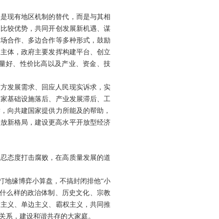
不是现有地区机制的替代，而是与其相
和比较优势，共同开创发展新机遇、谋
市场合作、多边合作等多种形式，鼓励
是主体，政府主要发挥构建平台、创立
量好、性价比高以及产业、资金、技
各方发展需求、回应人民现实诉求，实
国家基础设施落后、产业发展滞后、工
举，向共建国家提供力所能及的帮助，
开放新格局，建设更高水平开放型经济
容忍态度打击腐败，在高质量发展的道
打地缘博弈小算盘，不搞封闭排他“小
论什么样的政治体制、历史文化、宗教
护主义、单边主义、霸权主义，共同推
关系，建设和谐共存的大家庭。