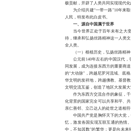
极贡献，开辟了人类共同实现现代化
为介绍共建“一带一路”10年
人民，特发布此白皮书。
一、源自中国属于世界
当今世界正处于百年未有之大
待，继承和弘扬丝路精神这一人类文
全人类。
（一）根植历史，弘扬丝路精神
公元前140年左右的中国汉代
同发展，成为连接东西方的重要商道
的“大动脉”，跨越尼罗河流域、底
华文明的发祥地，跨越佛教、基督教
文明交流互鉴，创造了地区大发展大
作为东西方交流合作的象征，千
化背景的国家完全可以共享和平、共
亲仁善邻、立己达人的处世之道相符
中国共产党是胸怀天下的大党，
忆，激发各国实现互联互通的热情。
中，不知其数”的繁华；更是向未来