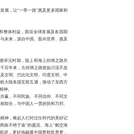
量发展，让“一带一路”惠及更多国家和
和整体利益，因应全球发展及各国期
实与未来，源自中国、面向世界、惠及
国唐宋元时期，陆上和海上丝绸之路共
。千百年来，古丝绸之路犹如川流不息
埃及文明、巴比伦文明、印度文明、中
亚欧大陆各国互联互通，推动了东西方
精神。
作共赢，不同民族、不同信仰、不同文
念相契合，与中国人一贯的协和万邦、
路精神，唤起人们对过往时代的美好记
商旅不绝于途”的盛况、海上“舶交海
续前进，更好地融通中国梦和世界梦，