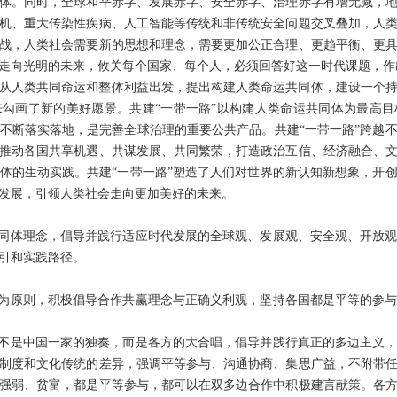
体。同时，全球和平赤字、发展赤字、安全赤字、治理赤字有增无减，
机、重大传染性疾病、人工智能等传统和非传统安全问题交叉叠加，人
战，人类社会需要新的思想和理念，需要更加公正合理、更趋平衡、更
走向光明的未来，攸关每个国家、每个人，必须回答好这一时代课题，作
从人类共同命运和整体利益出发，提出构建人类命运共同体，建设一个
勾画了新的美好愿景。共建“一带一路”以构建人类命运共同体为最高
不断落实落地，是完善全球治理的重要公共产品。共建“一带一路”跨越
推动各国共享机遇、共谋发展、共同繁荣，打造政治互信、经济融合、
体的生动实践。共建“一带一路”塑造了人们对世界的新认知新想象，开
发展，引领人类社会走向更加美好的未来。
共同体理念，倡导并践行适应时代发展的全球观、发展观、安全观、开放
引和实践路径。
享为原则，积极倡导合作共赢理念与正确义利观，坚持各国都是平等的参
，不是中国一家的独奏，而是各方的大合唱，倡导并践行真正的多边主义
制度和文化传统的差异，强调平等参与、沟通协商、集思广益，不附带
强弱、贫富，都是平等参与，都可以在双多边合作中积极建言献策。各