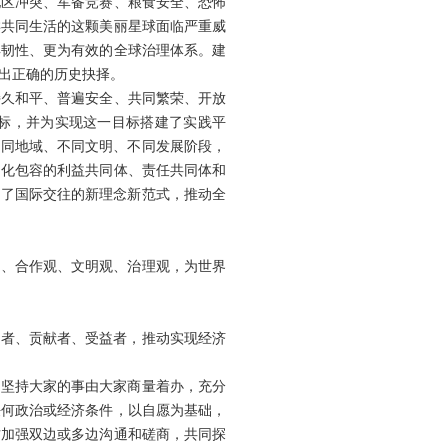
地区冲突、军备竞赛、粮食安全、恐怖
类共同生活的这颗美丽星球面临严重威
具韧性、更为有效的全球治理体系。建
出正确的历史抉择。
持久和平、普遍安全、共同繁荣、开放
目标，并为实现这一目标搭建了实践平
不同地域、不同文明、不同发展阶段，
文化包容的利益共同体、责任共同体和
创了国际交往的新理念新范式，推动全
观、合作观、文明观、治理观，为世界
与者、贡献者、受益者，推动实现经济
，坚持大家的事由大家商量着办，充分
任何政治或经济条件，以自愿为基础，
方加强双边或多边沟通和磋商，共同探