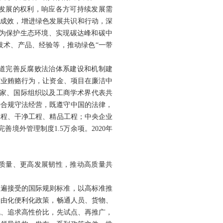
色发展的权利，响应各方可持续发展需
和成效，增进绿色发展共识和行动，深
为保护生态环境、实现碳达峰和碳中
技术、产品、经验等，推动绿色“一带
一道完善反腐败法治体系建设和机制建
商业贿赂行为，让资金、项目在廉洁中
国家、国际组织以及工商学术界代表共
持合规守法经营，既遵守中国的法律，
工程、干净工程、精品工程；中央企业
境外管理制度1.5万余项。2020年
给质量、更高发展韧性，推动高质量共
普遍接受的国际规则标准，以高标准推
自由化便利化政策，畅通人员、货物、
流、追求高性价比，先试点、再推广，