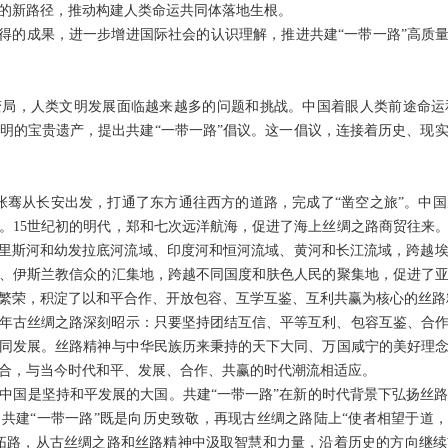
的新路径，推动构建人类命运共同体落地生根。
来取得的成果，进一步增进国际社会的认识理解，推进共建“一带一路”高质
变局，人类文明发展面临越来越多的问题和挑战。中国着眼人类前途命运
明的宝贵遗产，提出共建“一带一路”倡议。这一倡议，连接着历史、现
，张骞从长安出发，打通了东方通往西方的道路，完成了“凿空之旅”。中
。15世纪初的明代，郑和七次远洋航海，促进了海上丝绸之路商贸往来
格里斯河和幼发拉底河流域、印度河和恒河流域、黄河和长江流域，跨越
、伊斯兰教信众的汇集地，跨越不同国度和肤色人民的聚集地，促进了
繁荣，积淀了以和平合作、开放包容、互学互鉴、互利共赢为核心的丝路
年古丝绸之路深刻昭示：只要坚持团结互信、平等互利、包容互鉴、合
同发展。丝路精神与中华民族历来秉持的天下大同、万国咸宁的美好理
合，与当今时代和平、发展、合作、共赢的时代潮流相适应。
中国是坚持和平发展的大国。共建“一带一路”在新的时代背景下弘扬丝
共建“一带一路”既是向历史致敬，再现古丝绸之路陆上“使者相望于道，
拓路，从古丝绸之路和丝路精神中汲取智慧和力量，沿着历史的方向继