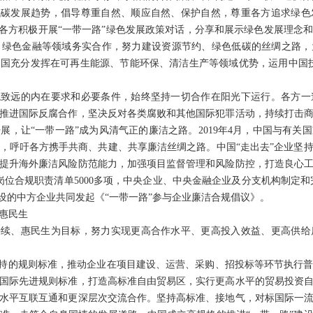
低碳发展趋势，倡导尊重自然、顺应自然、保护自然，尊重各方追求绿
。各方积极开展“一带一路”绿色发展政策对话，分享和展示绿色发展理念
、绿色金融等领域务实合作，努力建设资源节约、绿色低碳的丝绸之路，
国充分发挥在可再生能源、节能环保、清洁生产等领域优势，运用中国
稳致远的内在要求和必要条件，始终坚持一切合作在阳光下运行。各方
推进国际反腐合作，坚决反对各类腐败和其他国际犯罪活动，持续打击
展，让“一带一路”成为风清气正的廉洁之路。2019年4月，中国与有关
，呼吁各方携手共商、共建、共享廉洁丝绸之路。中国“走出去”企业坚
提升海外廉洁风险防范能力，加强项目监督管理和风险防控，打造良心
岗位合规职责清单5000多项，中央企业、中央金融企业及分支机构制定和完善
”建设的中方企业共同发起《“一带一路”参与企业廉洁合规倡议》。
惠民生
持续、惠民生为目标，努力实现更高合作水平、更高投入效益、更高供
支持的规则标准，推动企业在项目建设、运营、采购、招投标等环节执行
国际先进规则标准，打造高标准自由贸易区，实行更高水平的贸易投资
水平互联互通和更深层次交流合作。坚持高标准、接地气，对标国际一