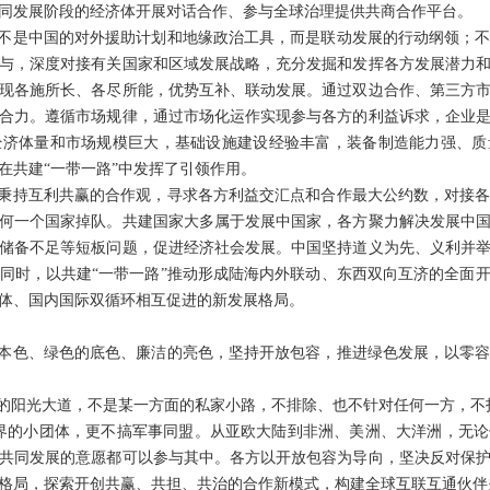
同发展阶段的经济体开展对话合作、参与全球治理提供共商合作平台。
，不是中国的对外援助计划和地缘政治工具，而是联动发展的行动纲领；
与，深度对接有关国家和区域发展战略，充分发掘和发挥各方发展潜力
现各施所长、各尽所能，优势互补、联动发展。通过双边合作、第三方
合力。遵循市场规律，通过市场化运作实现参与各方的利益诉求，企业
经济体量和市场规模巨大，基础设施建设经验丰富，装备制造能力强、质
在共建“一带一路”中发挥了引领作用。
，秉持互利共赢的合作观，寻求各方利益交汇点和合作最大公约数，对接
何一个国家掉队。共建国家大多属于发展中国家，各方聚力解决发展中
储备不足等短板问题，促进经济社会发展。中国坚持道义为先、义利并
同时，以共建“一带一路”推动形成陆海内外联动、东西双向互济的全面
体、国内国际双循环相互促进的新发展格局。
的本色、绿色的底色、廉洁的亮色，坚持开放包容，推进绿色发展，以零
行的阳光大道，不是某一方面的私家小路，不排除、也不针对任何一方，不
界的小团体，更不搞军事同盟。从亚欧大陆到非洲、美洲、大洋洲，无
共同发展的意愿都可以参与其中。各方以开放包容为导向，坚决反对保
格局，探索开创共赢、共担、共治的合作新模式，构建全球互联互通伙伴