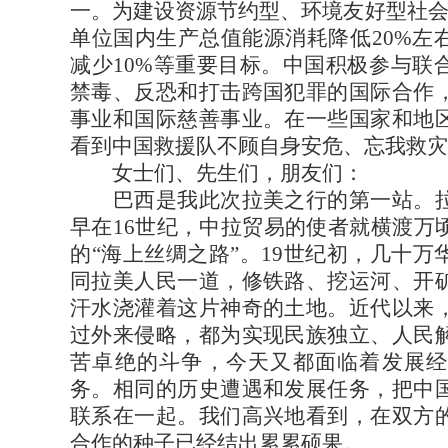
一。为建设资源节约型、环境友好型社会
单位国内生产总值能源消耗降低20%左
减少10%等重要目标。中国积极参与联
禁毒、反恐和打击跨国犯罪的国际合作
事业和国际慈善事业。在一些国家和地
看到中国救援队不顾自身安危、忘我救灾
女士们、先生们，朋友们：
巴西是我此次拉美之行的第一站。拉
早在16世纪，中拉贸易的使者就横渡万
的“海上丝绸之路”。19世纪初，几十
同拉美人民一道，修铁路、挖运河、开
汗水浇灌着这片神奇的土地。近代以来
过外来侵略，都为实现民族独立、人民
苦卓绝的斗争，今天又都面临着发展经
务。相同的历史遭遇和发展任务，把中
联系在一起。我们高兴地看到，在双方
合作的种子已经结出累累硕果。