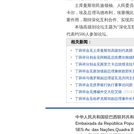
土库曼斯坦民族领袖、人民委员会
卡尔，埃及总理马德布利，埃塞俄比
要作用，期待深化互利合作、实现共
本场高级别论坛主题为“深化互联互
代表约500人参加论坛。
相关新闻：
丁薛祥会见土库曼斯坦高级别代表团
丁薛祥分别会见阿根廷总统费尔南德
丁薛祥分别会见斯里兰卡总统维克拉
丁薛祥会见新加坡副总理兼财政部长
丁薛祥与俄罗斯副总理诺瓦克共同主
丁薛祥会见世界银行执行董事访问团
丁薛祥会见挪威外交大臣艾德
(2024-
丁薛祥会见哈萨克斯坦副总理兼外长
中华人民共和国驻巴西联邦共和
Embaixada da República Popul
SES-Av. das Nações,Quadra 813