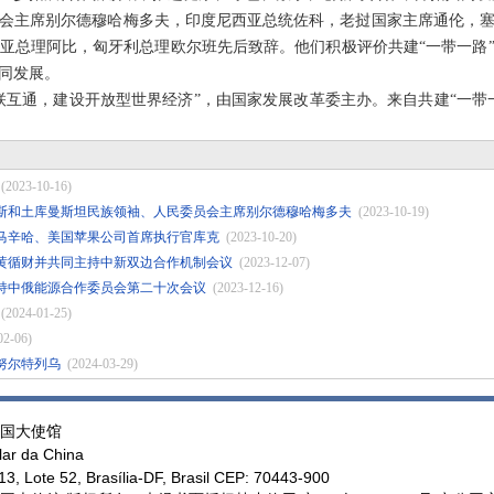
主席别尔德穆哈梅多夫，印度尼西亚总统佐科，老挝国家主席通伦，塞
亚总理阿比，匈牙利总理欧尔班先后致辞。他们积极评价共建“一带一路
同发展。
通，建设开放型世界经济”，由国家发展改革委主办。来自共建“一带
(2023-10-16)
斯和土库曼斯坦民族领袖、人民委员会主席别尔德穆哈梅多夫
(2023-10-19)
马辛哈、美国苹果公司首席执行官库克
(2023-10-20)
黄循财并共同主持中新双边合作机制会议
(2023-12-07)
持中俄能源合作委员会第二十次会议
(2023-12-16)
(2024-01-25)
02-06)
努尔特列乌
(2024-03-29)
国大使馆
ar da China
, Lote 52, Brasília-DF, Brasil CEP: 70443-900