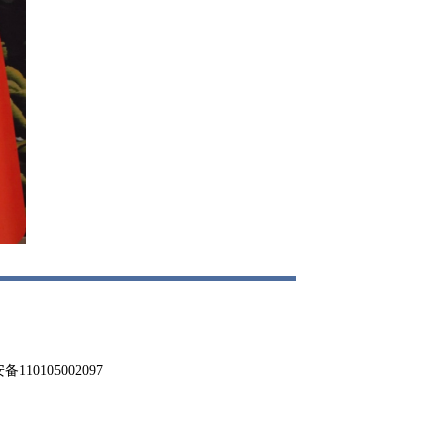
。
0105002097