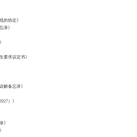
二线的协定》
忘录》
》
生要求议定书》
谅解备忘录》
027）》
录》
》