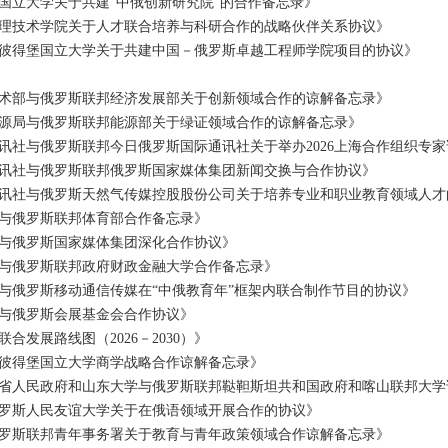
国立大学关于共建“中俄创新研究院”的合作备忘录》
理技术学院关于人才联合培养与科研合作的战略伙伴关系协议》
彼得堡国立大学关于共建中国－俄罗斯卓越工程师学院项目的协议》
术部与俄罗斯联邦经济发展部关于创新领域合作的谅解备忘录》
源局与俄罗斯联邦能源部关于绿证领域合作的谅解备忘录》
讯社与俄罗斯联邦今日俄罗斯国际通讯社关于举办2026上海合作组织专
讯社与俄罗斯联邦俄罗斯国家媒体集团新闻交换与合作协议》
讯社与俄罗斯天然气传媒控股股份公司关于培养专业和职业教育领域人才
与俄罗斯联邦体育部合作备忘录》
与俄罗斯国家媒体集团深化合作协议》
与俄罗斯联邦政府财政金融大学合作备忘录》
与俄罗斯移动通信传媒在“中俄教育年”框架内联合制作节目的协议》
与俄罗斯会展基金会合作协议》
发展路线图（2026－2030）》
彼得堡国立大学商学战略合作谅解备忘录》
省人民政府和山东大学与俄罗斯联邦鞑靼斯坦共和国政府和喀山联邦大学
罗斯人民友谊大学关于在俄语领域开展合作的协议》
罗斯联邦青年事务署关于教育与青年政策领域合作谅解备忘录》