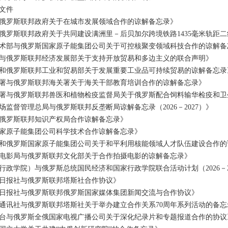
文件
俄罗斯联邦政府关于在城市发展领域合作的谅解备忘录》
俄罗斯联邦政府关于共同建设满洲里－后贝加尔跨境铁路1435毫米轨距
术部与俄罗斯国家原子能集团公司关于可控核聚变领域科技合作的谅解备
与俄罗斯联邦经济发展部关于支持开放贸易和多边主义的联合声明》
和俄罗斯联邦工业和贸易部关于发展重要工业品可持续贸易的谅解备忘录
署与俄罗斯联邦海关署关于海关干部教育培训合作的谅解备忘录》
署与俄罗斯联邦兽医和植物检疫监督局关于俄罗斯配合饲料输华检疫和卫
监督管理总局与俄罗斯联邦反垄断局谅解备忘录（2026－2027）》
俄罗斯联邦知识产权局合作谅解备忘录》
家原子能集团公司科学技术合作谅解备忘录》
和俄罗斯国家原子能集团公司关于和平利用核能领域人才队伍建设合作的
电影局与俄罗斯联邦文化部关于合作拍摄电影的谅解备忘录》
政学院）与俄罗斯总统国民经济和国家行政学院联合活动计划（2026－2
日报社与俄罗斯联邦塔斯社合作协议》
日报社与俄罗斯联邦俄罗斯国家媒体集团新闻交流与合作协议》
通讯社与俄罗斯联邦塔斯社关于举办建立合作关系70周年系列活动的备忘
台与俄罗斯全俄国家电视广播公司关于深化纪录片和专题报道合作的协议