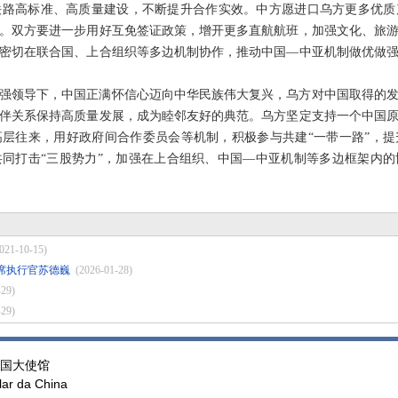
铁路高标准、高质量建设，不断提升合作实效。中方愿进口乌方更多优质
。双方要进一步用好互免签证政策，增开更多直航航班，加强文化、旅
密切在联合国、上合组织等多边机制协作，推动中国—中亚机制做优做
强领导下，中国正满怀信心迈向中华民族伟大复兴，乌方对中国取得的
伴关系保持高质量发展，成为睦邻友好的典范。乌方坚定支持一个中国
层往来，用好政府间合作委员会等机制，积极参与共建“一带一路”，
同打击“三股势力”，加强在上合组织、中国—中亚机制等多边框架内
021-10-15)
席执行官苏德巍
(2026-01-28)
-29)
-29)
国大使馆
ar da China