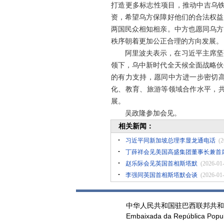
打造更多标志性项目，推动中吉乌
资，希望乌方保障好他们的合法权益
两国民众相知相亲。中方也愿同乌方
秩序朝着更加公正合理的方向发展。
阿里波夫表示，在习近平主席坚
领下，乌中新时代全天候全面战略伙
的有力支持，愿同中方进一步密切高
化、教育、旅游等领域合作水平，共
展。
吴政隆参加会见。
相关新闻：
习近平同新加坡总理李显龙通电话
(2
丁薛祥会见美国高盛集团董事长兼首
赵乐际会见英国首相斯塔默
(2026-01
李强同英国首相斯塔默会谈
(2026-01
中华人民共和国驻巴西联邦共和
Embaixada da República Popul