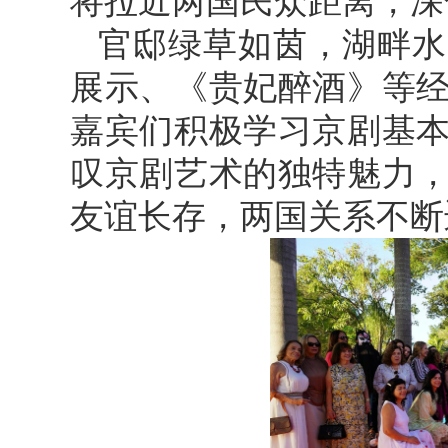
将拉近两国民众距离，深
官邸绿草如茵，湖畔水
展示、《贵妃醉酒》等
嘉宾们积极学习京剧基
叹京剧艺术的独特魅力
友谊长存，两国关系不断