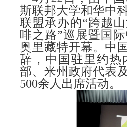
斯联邦大学和华中
联盟承办的“跨越
啡之路”巡展暨国
奥里藏特开幕。中
辞，中国驻里约热
部、米州政府代表
500余人出席活动。