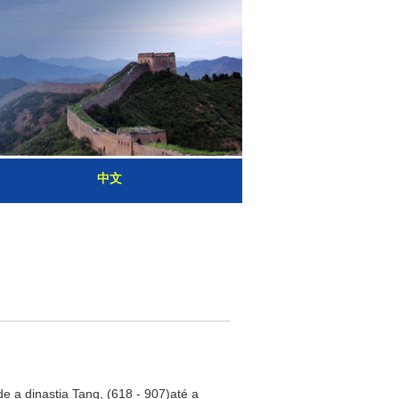
中文
 a dinastia Tang, (618 - 907)até a