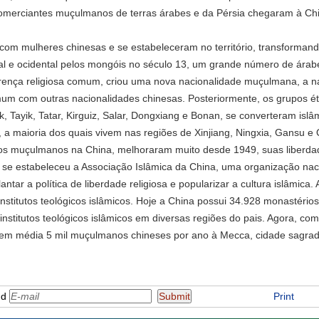
comerciantes muçulmanos de terras árabes e da Pérsia chegaram à Chi
om mulheres chinesas e se estabeleceram no território, transforman
ral e ocidental pelos mongóis no século 13, um grande número de árab
rença religiosa comum, criou uma nova nacionalidade muçulmana, a n
 com outras nacionalidades chinesas. Posteriormente, os grupos étni
, Tayik, Tatar, Kirguiz, Salar, Dongxiang e Bonan, se converteram islâ
 a maioria dos quais vivem nas regiões de Xinjiang, Ningxia, Gansu e
dos muçulmanos na China, melhoraram muito desde 1949, suas liberdad
3, se estabeleceu a Associação Islâmica da China, uma organização na
tar a política de liberdade religiosa e popularizar a cultura islâmica. 
nstitutos teológicos islâmicos. Hoje a China possui 34.928 monastérios,
stitutos teológicos islâmicos em diversas regiões do pais. Agora, com 
m em média 5 mil muçulmanos chineses por ano à Mecca, cidade sagrad
nd
Print