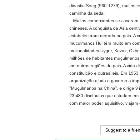
dinastia Song (960-1279), muitos 
caminha da seda.
Muitos comerciantes se casaram c
chineses. A conquista da Ásia cent
estabeleceram morada no pais. A c
muçulmanos Hui têm muito em comum
nacionalidades Uygur, Kazak, Ozbek
milhões de habitantes muçulmanos,
em outras regiões do pais. A vida 
constituição e outras leis. Em 195
organização ajuda o governo a implan
"Muçulmanos na China", e dirige 9 i
23.480 discípulos que estudam em in
com maior poder aquisitivo, viaja
Suggest to a frie