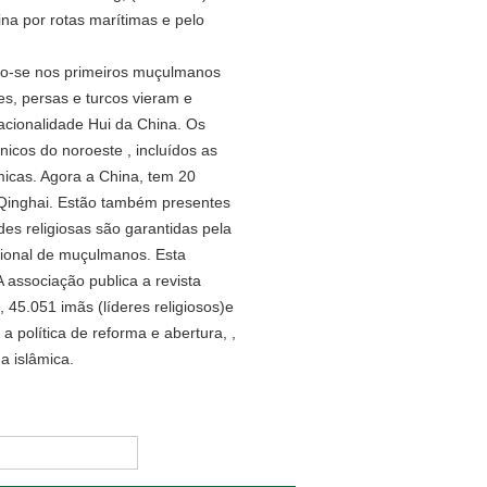
na por rotas marítimas e pelo
do-se nos primeiros muçulmanos
es, persas e turcos vieram e
acionalidade Hui da China. Os
cos do noroeste , incluídos as
micas. Agora a China, tem 20
 Qinghai. Estão também presentes
es religiosas são garantidas pela
cional de muçulmanos. Esta
A associação publica a revista
 45.051 imãs (líderes religiosos)e
a política de reforma e abertura, ,
a islâmica.