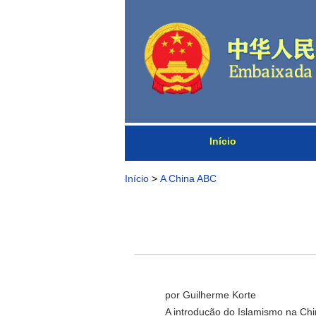
Início
Início
>
A China ABC
por Guilherme Korte
A introdução do Islamismo na China