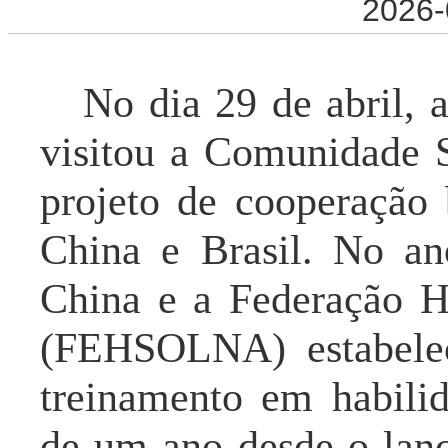
2026-
No dia 29 de abril,
visitou a Comunidade S
projeto de cooperação 
China e Brasil. No a
China e a Federa
ção H
(FEHSOLNA)
estabele
treinamento em habili
de um ano desde o lan