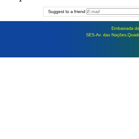
Suggest to a friend
Embaixada da 
SES-Av. das Nações,Quadra