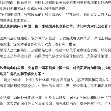
颠倒黑白、罔顾是非，对国际法和国际关系基本准则没有表现出起码的
亚洲邻国和国际社会都应对此保持高度警惕。
当作博取眼球、收割民意的行径性质恶劣、非常危险。我们奉劝日方认
的道路上越走越远。
国总统刚访问了中国，接下来德国外长也将访华。请问中方对此怎么看
国家高层交往频密。双方领导人就进一步发展战略伙伴关系、深化互利
略沟通、深化对话合作有利于双方，也有利于世界。
领导人达成的共识，加强团结协作，推动中欧关系健康稳定发展。双方
单边主义和霸凌行径，共同应对气候变化等全球性挑战，完善全球治理
昨天访华前表示，没有哪个国家能像中国一样，对俄罗斯施加影响，推
乌克兰危机的和平解决方案？
。建交53年来，中德关系始终保持良好发展势头，惠及两国和两国人民
当前国际形势变乱交织，中德作为大国和世界主要经济体，巩固和发展
次访华，两国外长将就中德、中欧关系以及共同关心的国际和地区热点
道，落实好两国领导人的重要共识，加强战略沟通、增进理解互信、扩