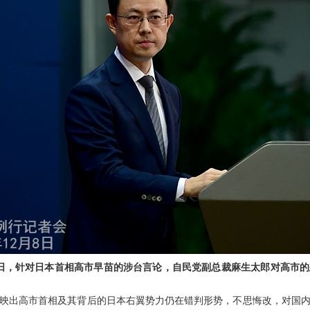
3日，针对日本首相高市早苗的涉台言论，自民党副总裁麻生太郎对高市
映出高市首相及其背后的日本右翼势力仍在错判形势，不思悔改，对国