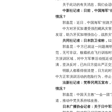
关于此访的有关消息，我们会适
中新社记者：日前，中国海军“
情况？
郭嘉昆：近日，中国海军“丝路
中方对牙买加遭受强烈飓风灾害
友谊，助力牙买加增强信心，战胜灾
共同社记者：日本防卫省称，1
郭嘉昆：中方已就这一问题阐
范，无可非议。舰载机在飞行训练时
方演训区域，对中方军事活动抵近侦
满，坚决反对，已向日方提出严正交
明眼人都看得很清楚，日方此时
中方正常演训活动的危险行为，停止
法新社记者：梵蒂冈周五宣布，
情况？
郭嘉昆：中国天主教“一会一团
道，推动中梵关系持续改善。
日本广播协会记者：关于日中军