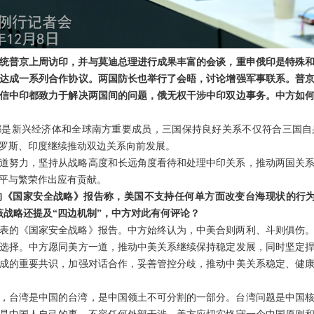
统普京上周访印，并与莫迪总理进行成果丰富的会谈，重申俄印是特殊和优
达成一系列合作协议。两国防长也举行了会晤，讨论增强军事联系。普
信中印都致力于解决两国间的问题，俄无权干涉中印双边事务。中方如
都是新兴经济体和全球南方重要成员，三国保持良好关系不仅符合三国自
罗斯、印度继续推动双边关系向前发展。
道努力，坚持从战略高度和长远角度看待和处理中印关系，推动两国关
平与繁荣作出应有贡献。
的《国家安全战略》报告称，美国不支持任何单方面改变台海现状的行为
该战略还提及“四边机制”，中方对此有何评论？
表的《国家安全战略》报告。中方始终认为，中美合则两利、斗则俱伤
选择。中方愿同美方一道，推动中美关系继续保持稳定发展，同时坚定
成的重要共识，加强对话合作，妥善管控分歧，推动中美关系稳定、健
，台湾是中国的台湾，是中国领土不可分割的一部分。台湾问题是中国