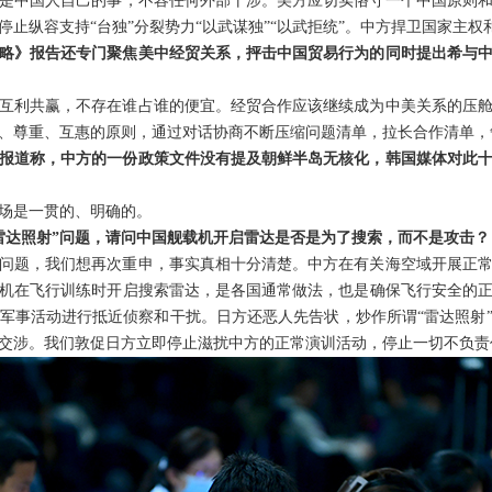
是中国人自己的事，不容任何外部干涉。美方应切实恪守一个中国原则
止纵容支持“台独”分裂势力“以武谋独”“以武拒统”。中方捍卫国家主
略》报告还专门聚焦美中经贸关系，抨击中国贸易行为的同时提出希与
互利共赢，不存在谁占谁的便宜。经贸合作应该继续成为中美关系的压
、尊重、互惠的原则，通过对话协商不断压缩问题清单，拉长合作清单，
报道称，中方的一份政策文件没有提及朝鲜半岛无核化，韩国媒体对此
场是一贯的、明确的。
雷达照射”问题，请问中国舰载机开启雷达是否是为了搜索，而不是攻击？
问题，我们想再次重申，事实真相十分清楚。中方在有关海空域开展正
机在飞行训练时开启搜索雷达，是各国通常做法，也是确保飞行安全的
军事活动进行抵近侦察和干扰。日方还恶人先告状，炒作所谓“雷达照射
交涉。我们敦促日方立即停止滋扰中方的正常演训活动，停止一切不负责