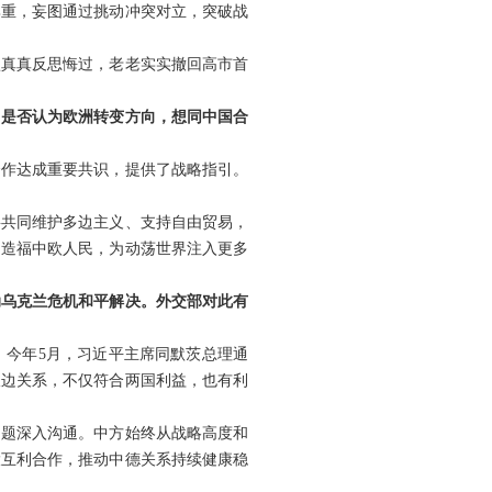
尊重，妄图通过挑动冲突对立，突破战
认真真反思悔过，老老实实撤回高市首
？是否认为欧洲转变方向，想同中国合
合作达成重要共识，提供了战略指引。
要共同维护多边主义、支持自由贸易，
，造福中欧人民，为动荡世界注入更多
动乌克兰危机和平解决。外交部对此有
。今年5月，习近平主席同默茨总理通
双边关系，不仅符合两国利益，也有利
问题深入沟通。中方始终从战略高度和
大互利合作，推动中德关系持续健康稳