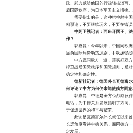
政、武力威胁他国的行径轻描淡写、
后国际秩序，为日本军国主义招魂。
需要指出的是，这种把挑衅中国
相谬论，不要继续玩火，不要在错误
中阿卫视记者：西班牙国王、法
作？
郭嘉昆：今年以来，中国同欧洲
当前国际局势动荡加剧，中欧加强战
中方愿同欧方一道，落实好双方
捍卫战后国际秩序和国际规则，反对
稳定性和确定性。
德新社记者：德国外长瓦德富尔
何评论？中方为何仍未能使俄方同意
郭嘉昆：中德是全方位战略伙伴
电话，为中德关系发展指明了方向。
于促进世界的和平与繁荣。
此访是瓦德富尔外长就任以来首
长远角度看待中德关系，愿同德方一
定发展。