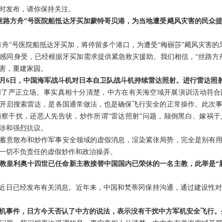
时发布，请你保持关注。
丝路方舟”号医院船抵达牙买加蒙特哥贝港，为当地遭受飓风灾害的民众
方舟”号医院船抵达牙买加，将停留多个港口，为遭受“梅丽莎”飓风灾害
感同身受，已经根据牙买加需求提供紧急救灾援助。我们相信，“丝路方
害，重建家园。
2月6日，中国海军战斗机对日本自卫队战斗机持续雷达照射。进行雷达照
明了严正立场。事实真相十分清楚，中方在有关海空域开展演训活动符合
开启搜索雷达，是各国通常做法，也是确保飞行安全的正常操作。此次
察干扰，还恶人先告状，炒作所谓“雷达照射”问题，颠倒黑白、嫁祸
涉和强烈抗议。
蓄意散布和炒作军事安全领域的虚假消息，渲染紧张局势，完全是别有
一切不负责任的虚假炒作和政治操弄。
教皇利奥十四世已任命新主教接替中国国内已荣休的一名主教，此举是“
”近日已经发布有关消息。近年来，中国和梵蒂冈保持沟通，通过建设性
机事件，日方今天否认了中方的说法，表示没有干扰中方军机安全飞行。