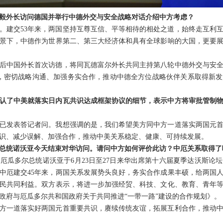
毅外长访问德国并举行中德外交与安全战略对话介绍中方考虑？
。建交53年来，两国坚持互尊互信、平等相待的相处之道，始终走互利
景下，中德作为世界第二、第三大经济体和具有全球影响的大国，更要
后中国外长首次访德，将同瓦德富尔外长共同主持第八轮中德外交与安
，密切战略沟通、加强务实合作，推动中德全方位战略伙伴关系取得新
认了中美就落实日内瓦共识达成框架协议的细节，表示中方将审批管制
已发表答记者问。我想强调的是，我们希望美方同中方一道落实两国元
识、减少误解、加强合作，推动中美关系稳定、健康、可持续发展。
总统诺沃亚今天结束对华访问。请问中方如何评价此访？中厄关系取得了
厄瓜多尔总统诺沃亚于6月23日至27日来华出席第十六届夏季达沃斯论
中厄建交45年来，两国关系发展势头良好，务实合作成果丰硕，给两国
民共同利益。双方表示，将进一步加强经贸、科技、文化、教育、青年
政府与厄瓜多尔共和国政府关于共同推进“一带一路”建设的合作规划》。
方一道落实好两国元首重要共识，赓续传统友谊，拓展互利合作，推动