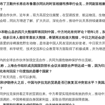
布了王毅外长将在布鲁塞尔同比利时首相德韦弗举行会见，并同副首相
？
要合作伙伴。近年来，双方高层交往频繁，在贸易投资、航运物流、生
会晤，同比方增进了解、扩大共识、深化合作，推动中比关系持续健康
日本和歌山县的四只大熊猫即将回到中国，中方对此有何评论？明年2月，
。很多日本人都非常喜欢大熊猫，希望再次租借大熊猫，中日之间还会进
喜爱的珍稀濒危野生动物，是传递中国人民友谊的友好使者。中日双方
管理、科学研究、技术交流和公众教育等方面取得了积极成果，并为增
内的全球合作伙伴加强交流合作，共同为濒危物种保护作出贡献。
人称，上海合作组织成员国国防部长会议未就联合声明达成一致，因为印
对此有何回应？印度指的是哪个国家？
了有关消息，你可以参阅。
列和伊朗停火之后，中国与伊拉克的贸易是否已恢复至冲突前水平？美国
？
同伊拉克保持着正常的贸易往来。中方希望实现持续有效的停火，推动中
强调的，中国将根据自身国家利益，采取合理的能源保障措施。