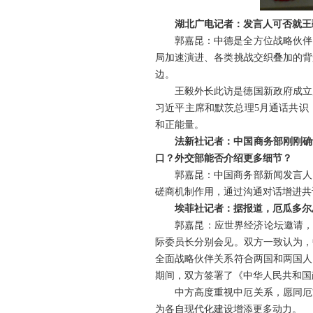
湖北广电记者：发言人可否就王
郭嘉昆：中德是全方位战略伙伴
局加速演进、各类挑战交织叠加的背
边。
王毅外长此访是德国新政府成立
习近平主席和默茨总理5月通话共识
和正能量。
法新社记者：中国商务部刚刚确
口？外交部能否介绍更多细节？
郭嘉昆：中国商务部新闻发言人
磋商机制作用，通过沟通对话增进共
埃菲社记者：据报道，厄瓜多尔
郭嘉昆：应世界经济论坛邀请，
际委员长分别会见。双方一致认为，
全面战略伙伴关系符合两国和两国人
期间，双方签署了《中华人民共和国
中方高度重视中厄关系，愿同厄
为各自现代化建设增添更多动力。