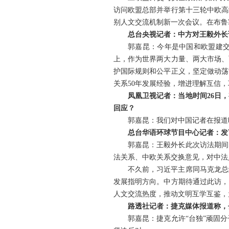
访问欧盟总部并举行第十三轮中欧高
别人文交流机制新一次会议。在布鲁
总台央视记者：中方对王毅外长
郭嘉昆：今年是中国和欧盟建交
上，作为世界两大力量、两大市场、
护国际规则和公平正义，坚定做动荡
关系50年发展经验，增进理解互信
凤凰卫视记者：当地时间26日
回应？
郭嘉昆：我们对中国记者在报道
总台华语环球节目中心记者：发
郭嘉昆：王毅外长此次访法期间
法关系、中欧关系交换意见，对中法
不久前，习近平主席同马克龙总
发展指明方向。中方期待通过此访，
人文交流热度，推动文明互学互鉴，
路透社记者：捷克媒体报道称，
郭嘉昆：捷克允许“台独”顽固