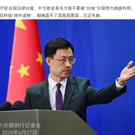
守驻在国法律法规。中方敦促有关方面不要被“台独”分裂势力挑拨利用
花样搞“倚外谋独”，都掩盖不了其险恶图谋，注定失败。