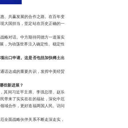
互惠、共赢发展的合作之路。在百年变
展现大国担当，坚定站在历史正确的一
全战略对话。中方期待同德方一道落实
发展，为动荡世界注入确定性、稳定性
物项出口申请。这是否包括加快稀土出
首通话达成的重要共识，发挥中美经贸
哪些新进展？
坛，其间习近平主席、李强总理、赵乐
人民带来了实实在在的福祉，深化中厄
等领域合作，更好造福两国人民。访问
中厄全面战略伙伴关系不断走深走实，