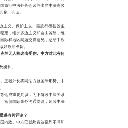
法国举行中法外长会谈并出席中法高级
会见、会谈。
单边主义、保护主义、霸凌行径甚嚣尘
平稳定，维护多边主义和自由贸易，维
大国际和地区问题交换意见，总结中欧
做好政治准备。
乌克兰无人机袭击受伤。中方对此有何
势缓和。
议。王毅外长将同法方就国际形势、中
。
定等达成重要共识，为下阶段中法关系
作、密切国际事务沟通协调，延续中法
报道有何评论？
中国内政。中方已就此表达强烈不满和