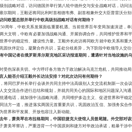
级别战略对话，访问德国并举行第八轮中德外交与安全战略对话，访问
塞尔期间，王毅还将同比利时首相德韦弗、副首相兼外交大臣普雷沃分别
访问欧盟总部并举行中欧高级别战略对话有何期待？
50周年，中欧关系发展面临重要机遇。当前世界百年变局加速演进，
两大文明，中欧有必要加强战略沟通、开展协调合作，共同维护世界和
世界中的稳定性、建设性力量。王毅外长此访将同欧方就中欧关系和重
，巩固伙伴定位，凝聚合作共识，妥处分歧差异，为下阶段中欧领导人交往
，有中国记者在俄罗斯库尔斯克地区采访报道期间，遭遇针对当地设施的
时受伤深表关切。中方呼吁各方致力于政治解决乌克兰危机，共同推动局
言人能否介绍王毅外长访法安排？对此次访问有何期待？
，将同巴罗外长举行会谈并共同主持中法高级别人文交流机制新一次会
人文交流合作进行总结和规划，并就共同关心的国际和地区问题深入沟通
统通电话，就加强中法战略沟通、共同维护多边主义、促进世界和平稳
同法方一道，推进落实两国元首重要共识，巩固政治互信、加强务实合
为世界和平发展、开放包容注入新动能。
去年，萧美琴在布拉格期间，中国驻捷克大使馆人员曾尾随。外交部对该
分子萧美琴窜访，严重违背一个中国原则和捷方对华政治承诺，粗暴干涉