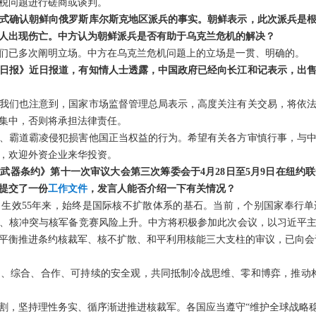
税问题进行磋商或谈判。
式确认朝鲜向俄罗斯库尔斯克地区派兵的事实。朝鲜表示，此次派兵是
人出现伤亡。中方认为朝鲜派兵是否有助于乌克兰危机的解决？
们已多次阐明立场。中方在乌克兰危机问题上的立场是一贯、明确的。
日报》近日报道，有知情人士透露，中国政府已经向长江和记表示，出
我们也注意到，国家市场监督管理总局表示，高度关注有关交易，将依
集中，否则将承担法律责任。
、霸道霸凌侵犯损害他国正当权益的行为。希望有关各方审慎行事，与
，欢迎外资企业来华投资。
武器条约》第十一次审议大会第三次筹委会于4月28日至5月9日在纽约
提交了一份
工作文件
，发言人能否介绍一下有关情况？
生效55年来，始终是国际核不扩散体系的基石。当前，个别国家奉行
、核冲突与核军备竞赛风险上升。中方将积极参加此次会议，以习近平
平衡推进条约核裁军、核不扩散、和平利用核能三大支柱的审议，已向会
、综合、合作、可持续的安全观，共同抵制冷战思维、零和博弈，推动
割，坚持理性务实、循序渐进推进核裁军。各国应当遵守“维护全球战略稳