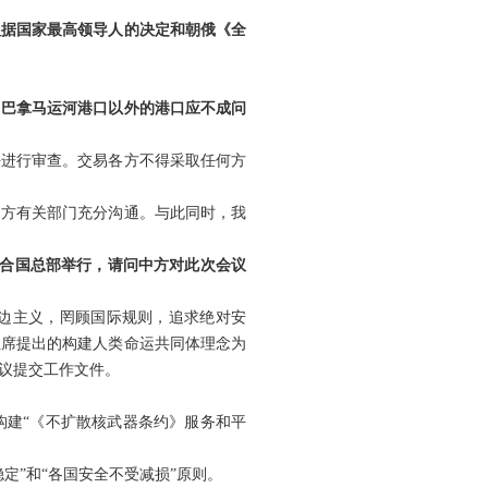
根据国家最高领导人的决定和朝俄《全
售巴拿马运河港口以外的港口应不成问
法进行审查。交易各方不得采取任何方
中方有关部门充分沟通。与此同时，我
联合国总部举行，请问中方对此次会议
单边主义，罔顾国际规则，追求绝对安
主席提出的构建人类命运共同体理念为
议提交工作文件。
构建“《不扩散核武器条约》服务和平
定”和“各国安全不受减损”原则。