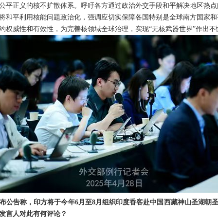
公平正义的核不扩散体系。呼吁各方通过政治外交手段和平解决地区热点
将和平利用核能问题政治化，强调应切实保障各国特别是全球南方国家和
约权威性和有效性，为完善核领域全球治理，实现“无核武器世界”作出不
布公告称，印方将于今年6月至8月组织印度香客赴中国西藏神山圣湖朝
发言人对此有何评论？