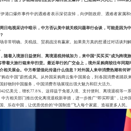
贾伊港口爆炸事件中的遇难者表示深切哀悼，向伊朗政府、遇难者家属和
周日电视采访中暗示，中方否认美中就关税问题举行会谈，可能是因为
？
场非常明确。关税战、贸易战没有赢家。如果美方真的想通过对话谈判
。
，随着入境游日益便利、离境退税持续加力，来中国“买买买”成为跨境旅
游客带着大旅行箱来华扫货。最近举行的广交会上，境外采购商较往年同期增
介相关展会。中方希望借此传递什么信息？对外国人来华消费热潮有何评
，“购在中国”蔚然成风。从外国采购商云集中国展会，到各国消费者踊跃来
国好物到中国服务，中国消费市场展现出强大魅力和巨大活力。
942亿美元，增长77.8％。这得益于免签入境、支付便利、离境退税等
，中方相关部门推出优化离境退税新举措，进一步推广“即买即退”，让外
国、乐在中国，让优质优价的“中国制造”飞入每个家庭、造福更多人民。