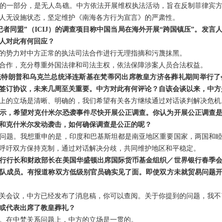
的一部分，是无人岛礁。中方依法开展维权执法活动，旨在反制菲律宾
人无设施状态，坚定维护《南海各方行为宣言》的严肃性。
记者同盟”（ICIJ）的调查项目称中国当局在海外开展“跨国镇压”。发
人对此有何回应？
的势力对中方正常的执法司法合作进行无理指摘和污蔑抹黑。
合作，充分尊重外国法律和司法主权，依法保障涉案人员合法权益。
统特朗普和乌克兰总统泽连斯基在梵蒂冈出席教皇方济各葬礼期间举行了
签订协议，未来几周至关重要。中方对此有何评论？自该会谈以来，中方
上的立场是清晰、明确的，我们希望有关各方继续通过对话谈判解决危机
示，希望对克什米尔恐袭事件尽快开展公正调查。你认为开展公正调查
和克什米尔发动袭击，如何确保调查是公正的呢？
问题。我想重申的是，印度和巴基斯坦都是南亚地区重要国家，两国和
呼吁双方保持克制，通过对话解决分歧，共同维护地区和平稳定。
行行长和财政部长在美国华盛顿出席国际货币基金组织／世界银行春季
队成员。有报道称双方低级别官员确实见了面。即使双方未就贸易问题
关会议，中方已经发布了消息稿，你可以查阅。关于你提到的问题，我不
或代表出席了教皇葬礼？
。在中梵关系问题上，中方的立场是一贯的。