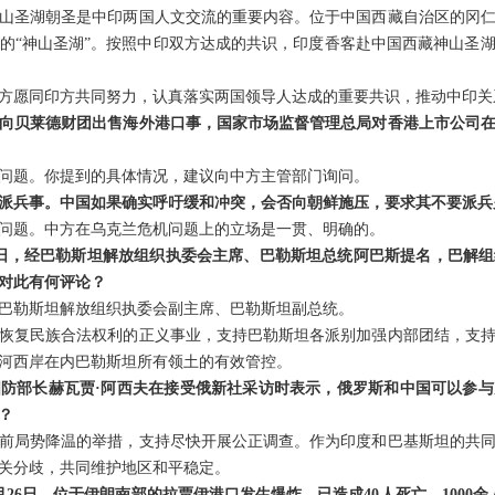
山圣湖朝圣是中印两国人文交流的重要内容。位于中国西藏自治区的冈
的“神山圣湖”。按照中印双方达成的共识，印度香客赴中国西藏神山圣
中方愿同印方共同努力，认真落实两国领导人达成的重要共识，推动中印
向贝莱德财团出售海外港口事，国家市场监督管理总局对香港上市公司
问题。你提到的具体情况，建议向中方主管部门询问。
派兵事。中国如果确实呼吁缓和冲突，会否向朝鲜施压，要求其不要派兵
问题。中方在乌克兰危机问题上的立场是一贯、明确的。
6日，经巴勒斯坦解放组织执委会主席、巴勒斯坦总统阿巴斯提名，巴解
对此有何评论？
巴勒斯坦解放组织执委会副主席、巴勒斯坦副总统。
恢复民族合法权利的正义事业，支持巴勒斯坦各派别加强内部团结，支
河西岸在内巴勒斯坦所有领土的有效管控。
防部长赫瓦贾·阿西夫在接受俄新社采访时表示，俄罗斯和中国可以参
？
前局势降温的举措，支持尽快开展公正调查。作为印度和巴基斯坦的共
关分歧，共同维护地区和平稳定。
26日，位于伊朗南部的拉贾伊港口发生爆炸，已造成40人死亡，1000