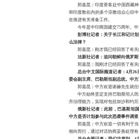
郭嘉昆：印度香客赴中国西藏神
和印度教在内的多个宗教信众心目中
在推进有关准备工作。
今年是中印两国建交75周年。
彭博社记者：关于长江和记计划
么法律？
郭嘉昆：刚才我已经回答了有关
法新社记者：追问朝鲜向俄罗斯
郭嘉昆：我刚才已经回答了有关
总台中文国际频道记者：4月2
委会副主席、巴勒斯坦副总统。中方
郭嘉昆：中方欢迎谢赫先生就任
中方始终坚定支持巴勒斯坦人民
升治理能力，实现对包括加沙和约旦
俄新社记者：此前，巴基斯坦国
中方是否计划参与此次恐袭事件调查
郭嘉昆：中方欢迎一切有利于当
相向而行，通过对话协商妥善处理有
总台央视记者：我们注意到，4月