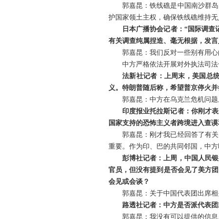
郭嘉昆：铁线礁是中国南沙群岛
护国家领土主权，确保铁线礁维持无
日本广播协会记者：“国际调查
有关调查纯属捏造、毫无根据，发言
郭嘉昆：我们反对一些别有用心
中方严格依法开展对外执法司法
法新社记者：上周末，美国总
义。特朗普随后称，希望普京停火并
郭嘉昆：中方在乌克兰危机问题
印度报业托拉斯记者：你刚才表
国家支持的恐怖主义者跨境进入查谟
郭嘉昆：刚才我已经回答了有关
重要。作为印、巴的共同邻国，中方
彭博社记者：上周，中国人民银
官员，但没有提到是否会见了美方团
会见或会谈？
郭嘉昆：关于中国代表团出席相
路透社记者：中方是否派代表团
郭嘉昆：我没有可以提供的信息