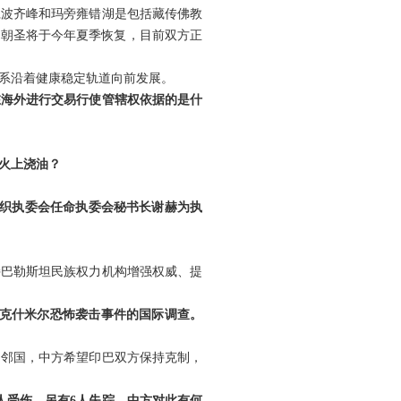
仁波齐峰和玛旁雍错湖是包括藏传佛教
湖朝圣将于今年夏季恢复，目前双方正
关系沿着健康稳定轨道向前发展。
在海外进行交易行使管辖权依据的是什
火上浇油？
组织执委会任命执委会秘书长谢赫为执
持巴勒斯坦民族权力机构增强权威、提
与克什米尔恐怖袭击事件的国际调查。
同邻国，中方希望印巴双方保持克制，
余人受伤，另有6人失踪。中方对此有何