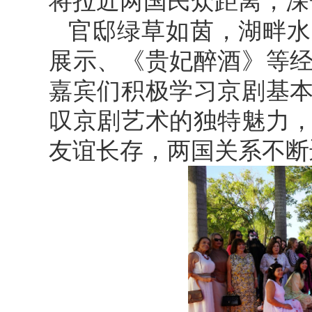
将拉近两国民众距离，深
官邸绿草如茵，湖畔水
展示、《贵妃醉酒》等
嘉宾们积极学习京剧基
叹京剧艺术的独特魅力
友谊长存，两国关系不断