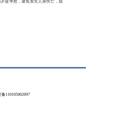
与歹徒争抢，避免发生人身伤亡，脱
0105002097